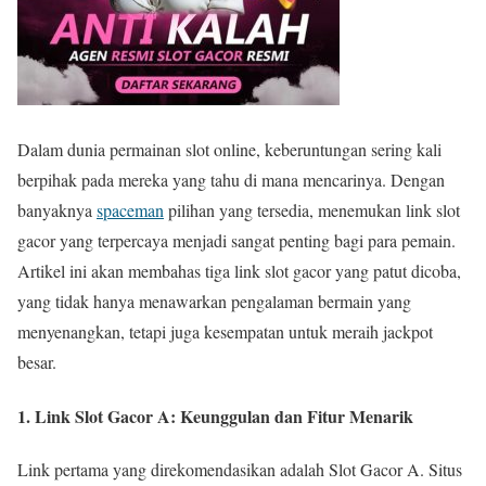
Dalam dunia permainan slot online, keberuntungan sering kali
berpihak pada mereka yang tahu di mana mencarinya. Dengan
banyaknya
spaceman
pilihan yang tersedia, menemukan link slot
gacor yang terpercaya menjadi sangat penting bagi para pemain.
Artikel ini akan membahas tiga link slot gacor yang patut dicoba,
yang tidak hanya menawarkan pengalaman bermain yang
menyenangkan, tetapi juga kesempatan untuk meraih jackpot
besar.
1. Link Slot Gacor A: Keunggulan dan Fitur Menarik
Link pertama yang direkomendasikan adalah Slot Gacor A. Situs