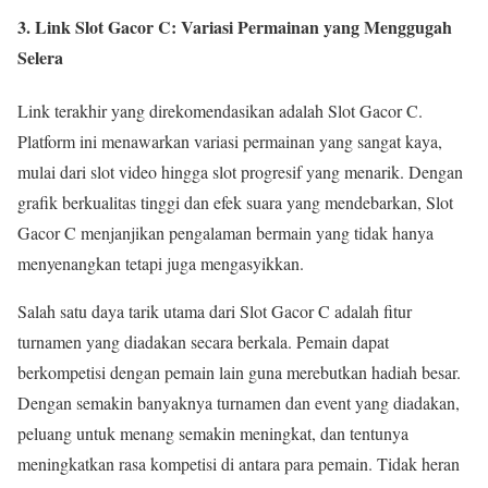
3. Link Slot Gacor C: Variasi Permainan yang Menggugah
Selera
Link terakhir yang direkomendasikan adalah Slot Gacor C.
Platform ini menawarkan variasi permainan yang sangat kaya,
mulai dari slot video hingga slot progresif yang menarik. Dengan
grafik berkualitas tinggi dan efek suara yang mendebarkan, Slot
Gacor C menjanjikan pengalaman bermain yang tidak hanya
menyenangkan tetapi juga mengasyikkan.
Salah satu daya tarik utama dari Slot Gacor C adalah fitur
turnamen yang diadakan secara berkala. Pemain dapat
berkompetisi dengan pemain lain guna merebutkan hadiah besar.
Dengan semakin banyaknya turnamen dan event yang diadakan,
peluang untuk menang semakin meningkat, dan tentunya
meningkatkan rasa kompetisi di antara para pemain. Tidak heran