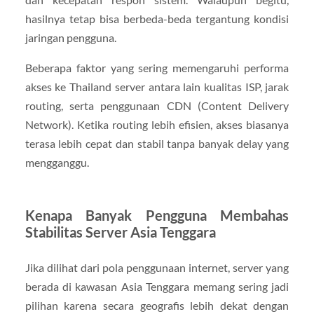
hasilnya tetap bisa berbeda-beda tergantung kondisi
jaringan pengguna.
Beberapa faktor yang sering memengaruhi performa
akses ke Thailand server antara lain kualitas ISP, jarak
routing, serta penggunaan CDN (Content Delivery
Network). Ketika routing lebih efisien, akses biasanya
terasa lebih cepat dan stabil tanpa banyak delay yang
mengganggu.
Kenapa Banyak Pengguna Membahas
Stabilitas Server Asia Tenggara
Jika dilihat dari pola penggunaan internet, server yang
berada di kawasan Asia Tenggara memang sering jadi
pilihan karena secara geografis lebih dekat dengan