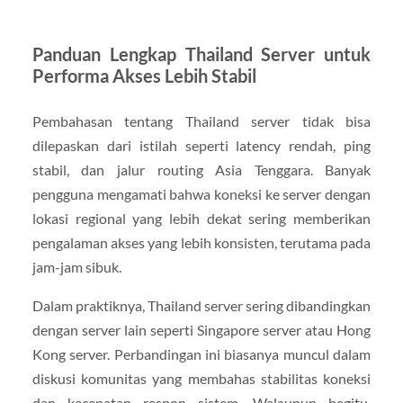
Panduan Lengkap Thailand Server untuk
Performa Akses Lebih Stabil
Pembahasan tentang Thailand server tidak bisa
dilepaskan dari istilah seperti latency rendah, ping
stabil, dan jalur routing Asia Tenggara. Banyak
pengguna mengamati bahwa koneksi ke server dengan
lokasi regional yang lebih dekat sering memberikan
pengalaman akses yang lebih konsisten, terutama pada
jam-jam sibuk.
Dalam praktiknya, Thailand server sering dibandingkan
dengan server lain seperti Singapore server atau Hong
Kong server. Perbandingan ini biasanya muncul dalam
diskusi komunitas yang membahas stabilitas koneksi
dan kecepatan respon sistem. Walaupun begitu,