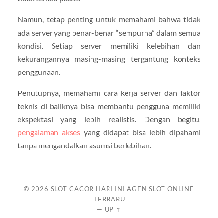
Namun, tetap penting untuk memahami bahwa tidak
ada server yang benar-benar “sempurna” dalam semua
kondisi. Setiap server memiliki kelebihan dan
kekurangannya masing-masing tergantung konteks
penggunaan.
Penutupnya, memahami cara kerja server dan faktor
teknis di baliknya bisa membantu pengguna memiliki
ekspektasi yang lebih realistis. Dengan begitu,
pengalaman akses
yang didapat bisa lebih dipahami
tanpa mengandalkan asumsi berlebihan.
© 2026
SLOT GACOR HARI INI AGEN SLOT ONLINE
TERBARU
—
UP ↑