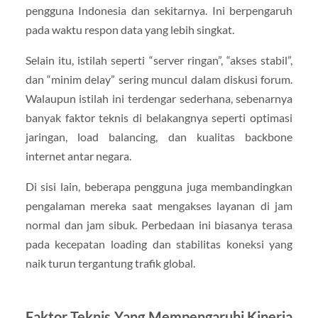
pengguna Indonesia dan sekitarnya. Ini berpengaruh
pada waktu respon data yang lebih singkat.
Selain itu, istilah seperti “server ringan”, “akses stabil”,
dan “minim delay” sering muncul dalam diskusi forum.
Walaupun istilah ini terdengar sederhana, sebenarnya
banyak faktor teknis di belakangnya seperti optimasi
jaringan, load balancing, dan kualitas backbone
internet antar negara.
Di sisi lain, beberapa pengguna juga membandingkan
pengalaman mereka saat mengakses layanan di jam
normal dan jam sibuk. Perbedaan ini biasanya terasa
pada kecepatan loading dan stabilitas koneksi yang
naik turun tergantung trafik global.
Faktor Teknis Yang Mempengaruhi Kinerja