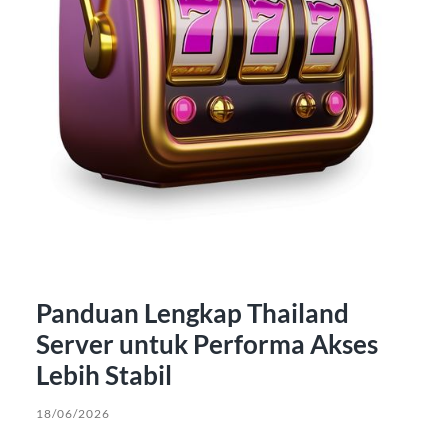
Panduan Lengkap Thailand
Server untuk Performa Akses
Lebih Stabil
18/06/2026