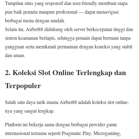
Tampilan situs yang responsif dan user-friendly membuat siapa
pun baik pemula maupun profesional — dapat menavigasi
berbagai menu dengan mudah.
Selain itu, Airbet88 didukung oleh server berkecepatan tinggi dan
sistem keamanan berlapis, sehingga pemain dapat bermain tanpa
gangguan serta menikmati permainan dengan koneksi yang stabil
dan aman.
2. Koleksi Slot Online Terlengkap dan
Terpopuler
Salah satu daya tarik utama Airbet88 adalah koleksi slot online-
nya yang sangat lengkap.
Platform ini bekerja sama dengan berbagai provider game
internasional ternama seperti Pragmatic Play, Microgaming,