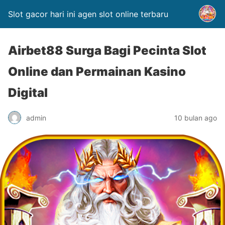
Slot gacor hari ini agen slot online terbaru
Airbet88 Surga Bagi Pecinta Slot
Online dan Permainan Kasino
Digital
admin
10 bulan ago