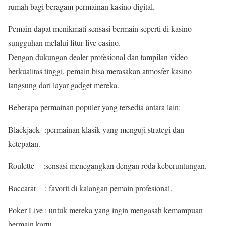
rumah bagi beragam permainan kasino digital.
Pemain dapat menikmati sensasi bermain seperti di kasino
sungguhan melalui fitur live casino.
Dengan dukungan dealer profesional dan tampilan video
berkualitas tinggi, pemain bisa merasakan atmosfer kasino
langsung dari layar gadget mereka.
Beberapa permainan populer yang tersedia antara lain:
Blackjack :permainan klasik yang menguji strategi dan
ketepatan.
Roulette :sensasi menegangkan dengan roda keberuntungan.
Baccarat : favorit di kalangan pemain profesional.
Poker Live : untuk mereka yang ingin mengasah kemampuan
bermain kartu.