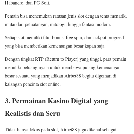
Habanero, dan PG Soft.
Pemain bisa menemukan ratusan jenis slot dengan tema menarik,
mulai dari petualangan, mitologi, hingga fantasi modern.
Setiap slot memiliki fitur bonus, free spin, dan jackpot progresif
yang bisa memberikan kemenangan besar kapan saja.
Dengan tingkat RTP (Return to Player) yang tinggi, para pemain
memiliki peluang nyata untuk membawa pulang kemenangan
besar sesuatu yang menjadikan Airbet88 begitu digemari di
kalangan pencinta slot online.
3. Permainan Kasino Digital yang
Realistis dan Seru
Tidak hanya fokus pada slot, Airbet88 juga dikenal sebagai