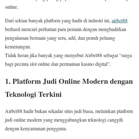
online.
Dari sekian banyak platform yang hadir di industri ini,
airbet88
berhasil mencuri perhatian para pemain dengan menghadirkan
pengalaman bermain yang seru, adil, dan penuh peluang
kemenangan.
Tidak heran jika banyak yang menyebut Airbet88 sebagai “surga
bagi pecinta slot online dan permainan kasino digital”.
1. Platform Judi Online Modern dengan
Teknologi Terkini
Airbet88 hadir bukan sekadar situs judi biasa, melainkan platform
judi online modern yang menggabungkan teknologi canggih
dengan kenyamanan pengguna.