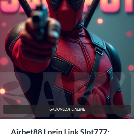
GADUNSLOT ONLINE
Airbet88 Login Link Slot777: