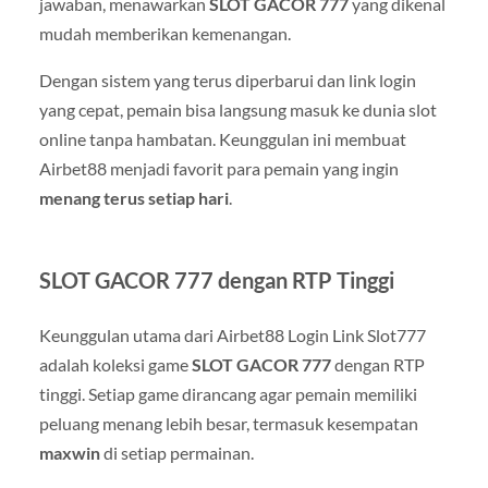
jawaban, menawarkan
SLOT GACOR 777
yang dikenal
mudah memberikan kemenangan.
Dengan sistem yang terus diperbarui dan link login
yang cepat, pemain bisa langsung masuk ke dunia slot
online tanpa hambatan. Keunggulan ini membuat
Airbet88 menjadi favorit para pemain yang ingin
menang terus setiap hari
.
SLOT GACOR 777 dengan RTP Tinggi
Keunggulan utama dari Airbet88 Login Link Slot777
adalah koleksi game
SLOT GACOR 777
dengan RTP
tinggi. Setiap game dirancang agar pemain memiliki
peluang menang lebih besar, termasuk kesempatan
maxwin
di setiap permainan.