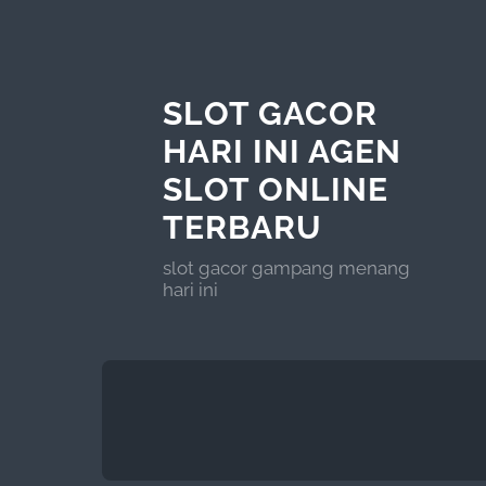
SLOT GACOR
HARI INI AGEN
SLOT ONLINE
TERBARU
slot gacor gampang menang
hari ini