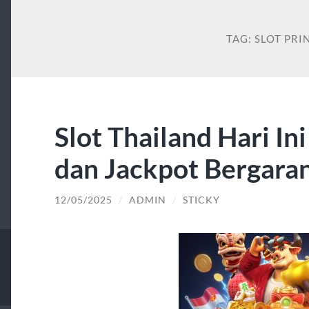
TAG:
SLOT PRI
Slot Thailand Hari In
dan Jackpot Bergaran
12/05/2025
/
ADMIN
/
STICKY