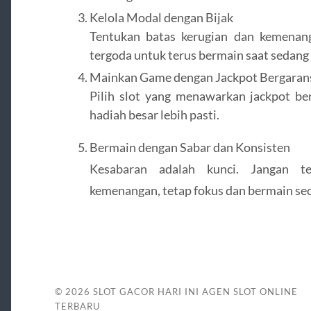
Kelola Modal dengan Bijak
Tentukan batas kerugian dan kemenan
tergoda untuk terus bermain saat sedang
Mainkan Game dengan Jackpot Bergaran
Pilih slot yang menawarkan jackpot b
hadiah besar lebih pasti.
Bermain dengan Sabar dan Konsisten
Kesabaran adalah kunci. Jangan t
kemenangan, tetap fokus dan bermain sec
© 2026
SLOT GACOR HARI INI AGEN SLOT ONLINE
TERBARU