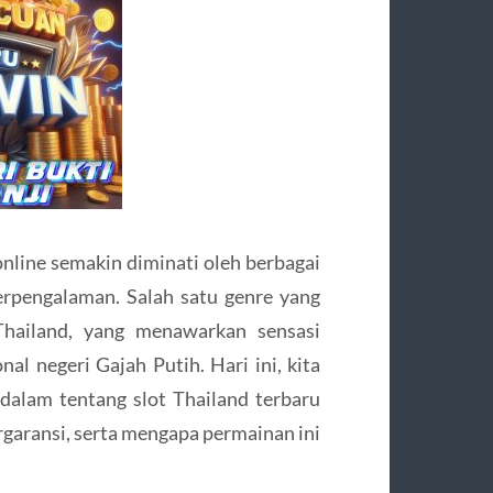
online semakin diminati oleh berbagai
erpengalaman. Salah satu genre yang
Thailand, yang menawarkan sensasi
al negeri Gajah Putih. Hari ini, kita
alam tentang slot Thailand terbaru
rgaransi, serta mengapa permainan ini