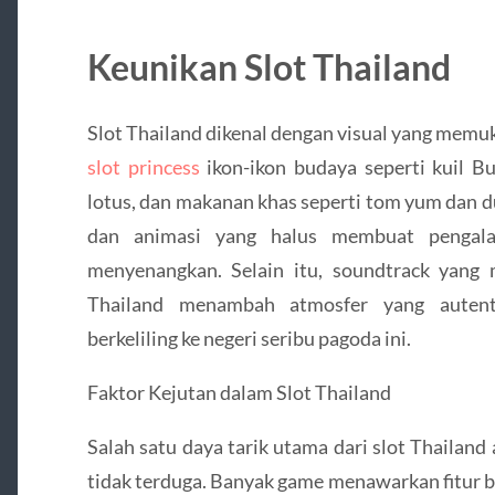
Keunikan Slot Thailand
Slot Thailand dikenal dengan visual yang mem
slot princess
ikon-ikon budaya seperti kuil B
lotus, dan makanan khas seperti tom yum dan d
dan animasi yang halus membuat pengal
menyenangkan. Selain itu, soundtrack yang
Thailand menambah atmosfer yang autent
berkeliling ke negeri seribu pagoda ini.
Faktor Kejutan dalam Slot Thailand
Salah satu daya tarik utama dari slot Thailand 
tidak terduga. Banyak game menawarkan fitur bo