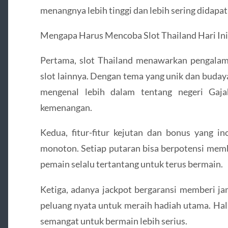
menangnya lebih tinggi dan lebih sering didapat
Mengapa Harus Mencoba Slot Thailand Hari Ini
Pertama, slot Thailand menawarkan pengala
slot lainnya. Dengan tema yang unik dan buday
mengenal lebih dalam tentang negeri Gaja
kemenangan.
Kedua, fitur-fitur kejutan dan bonus yang i
monoton. Setiap putaran bisa berpotensi me
pemain selalu tertantang untuk terus bermain.
Ketiga, adanya jackpot bergaransi memberi j
peluang nyata untuk meraih hadiah utama. Hal
semangat untuk bermain lebih serius.