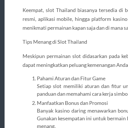
Keempat, slot Thailand biasanya tersedia di b
resmi, aplikasi mobile, hingga platform kasino
menikmati permainan kapan saja dan di mana s
Tips Menang di Slot Thailand
Meskipun permainan slot didasarkan pada keb
dapat meningkatkan peluang kemenangan Anda
Pahami Aturan dan Fitur Game
Setiap slot memiliki aturan dan fitur
panduan dan memahami cara kerja simbol,
Manfaatkan Bonus dan Promosi
Banyak kasino daring menawarkan bonus 
Gunakan kesempatan ini untuk bermain 
menang.