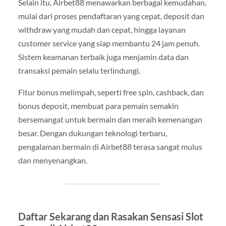
Selain itu, Airbet88 menawarkan berbagai kemudahan,
mulai dari proses pendaftaran yang cepat, deposit dan
withdraw yang mudah dan cepat, hingga layanan
customer service yang siap membantu 24 jam penuh.
Sistem keamanan terbaik juga menjamin data dan
transaksi pemain selalu terlindungi.
Fitur bonus melimpah, seperti free spin, cashback, dan
bonus deposit, membuat para pemain semakin
bersemangat untuk bermain dan meraih kemenangan
besar. Dengan dukungan teknologi terbaru,
pengalaman bermain di Airbet88 terasa sangat mulus
dan menyenangkan.
Daftar Sekarang dan Rasakan Sensasi Slot