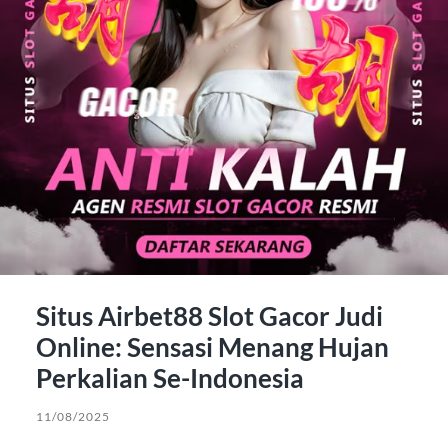
Situs Airbet88 Slot Gacor Judi
Online: Sensasi Menang Hujan
Perkalian Se-Indonesia
11/08/2025