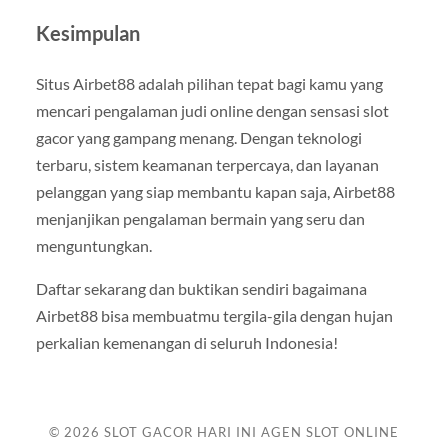
Kesimpulan
Situs Airbet88 adalah pilihan tepat bagi kamu yang
mencari pengalaman judi online dengan sensasi slot
gacor yang gampang menang. Dengan teknologi
terbaru, sistem keamanan terpercaya, dan layanan
pelanggan yang siap membantu kapan saja, Airbet88
menjanjikan pengalaman bermain yang seru dan
menguntungkan.
Daftar sekarang dan buktikan sendiri bagaimana
Airbet88 bisa membuatmu tergila-gila dengan hujan
perkalian kemenangan di seluruh Indonesia!
© 2026
SLOT GACOR HARI INI AGEN SLOT ONLINE