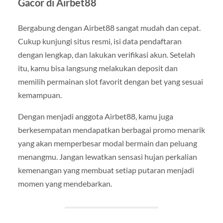
Gacor di Airbet88
Bergabung dengan Airbet88 sangat mudah dan cepat.
Cukup kunjungi situs resmi, isi data pendaftaran
dengan lengkap, dan lakukan verifikasi akun. Setelah
itu, kamu bisa langsung melakukan deposit dan
memilih permainan slot favorit dengan bet yang sesuai
kemampuan.
Dengan menjadi anggota Airbet88, kamu juga
berkesempatan mendapatkan berbagai promo menarik
yang akan memperbesar modal bermain dan peluang
menangmu. Jangan lewatkan sensasi hujan perkalian
kemenangan yang membuat setiap putaran menjadi
momen yang mendebarkan.