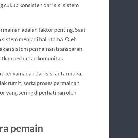
g cukup konsisten dari sisi sistem
mainan adalah faktor penting. Saat
a sistem menjadi hal utama. Oleh
nakan sistem permainan transparan
atkan perhatian komunitas.
ut kenyamanan dari sisi antarmuka.
idak rumit, serta proses permainan
or yang sering diperhatikan oleh
ara pemain