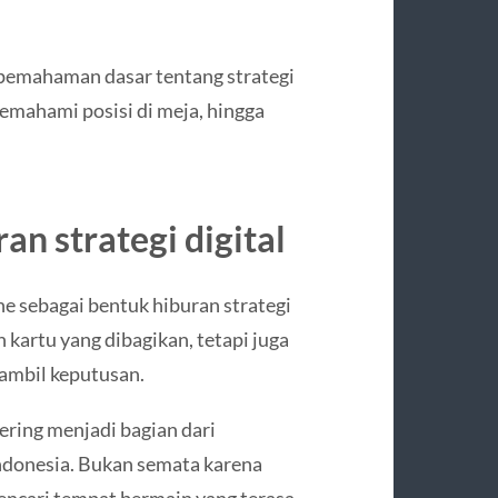
 pemahaman dasar tentang strategi
emahami posisi di meja, hingga
an strategi digital
ne sebagai bentuk hiburan strategi
 kartu yang dibagikan, tetapi juga
mbil keputusan.
ring menjadi bagian dari
ndonesia. Bukan semata karena
encari tempat bermain yang terasa