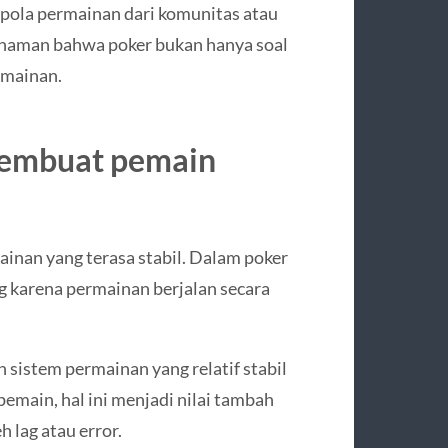
pola permainan dari komunitas atau
ahaman bahwa poker bukan hanya soal
rmainan.
membuat pemain
ainan yang terasa stabil. Dalam poker
ng karena permainan berjalan secara
sistem permainan yang relatif stabil
emain, hal ini menjadi nilai tambah
 lag atau error.