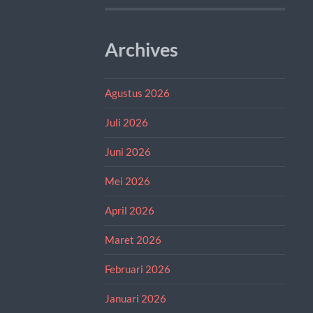
Archives
Agustus 2026
Juli 2026
Juni 2026
Mei 2026
April 2026
Maret 2026
Februari 2026
Januari 2026