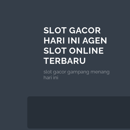
SLOT GACOR
HARI INI AGEN
SLOT ONLINE
TERBARU
slot gacor gampang menang
hari ini