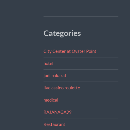
Categories
City Center at Oyster Point
hotel
judi bakarat
live casino roulette
medical
RAJANAGA99
Restaurant