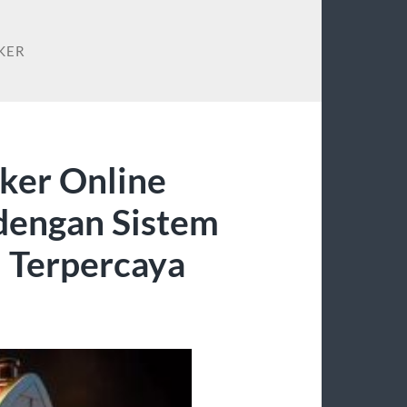
KER
er Online
 dengan Sistem
 Terpercaya