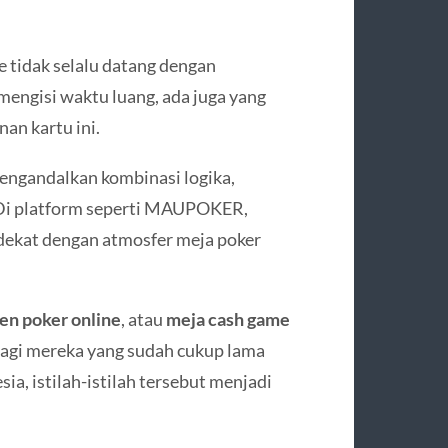
 tidak selalu datang dengan
mengisi waktu luang, ada juga yang
an kartu ini.
mengandalkan kombinasi logika,
 Di platform seperti MAUPOKER,
dekat dengan atmosfer meja poker
en poker online
, atau
meja cash game
Bagi mereka yang sudah cukup lama
a, istilah-istilah tersebut menjadi