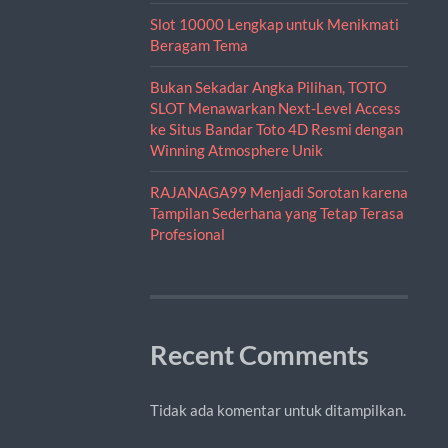
Slot 10000 Lengkap untuk Menikmati
Beragam Tema
Bukan Sekadar Angka Pilihan, TOTO
SLOT Menawarkan Next-Level Access
ke Situs Bandar Toto 4D Resmi dengan
Winning Atmosphere Unik
RAJANAGA99 Menjadi Sorotan karena
Tampilan Sederhana yang Tetap Terasa
Profesional
Recent Comments
Tidak ada komentar untuk ditampilkan.