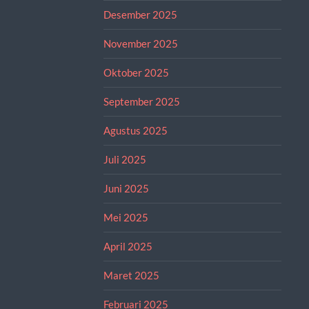
Desember 2025
November 2025
Oktober 2025
September 2025
Agustus 2025
Juli 2025
Juni 2025
Mei 2025
April 2025
Maret 2025
Februari 2025