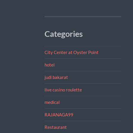
Categories
City Center at Oyster Point
hotel
judi bakarat
live casino roulette
medical
RAJANAGA99
Restaurant