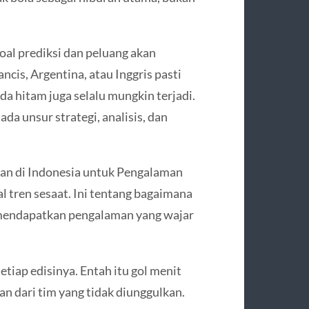
oal prediksi dan peluang akan
ncis, Argentina, atau Inggris pasti
da hitam juga selalu mungkin terjadi.
da unsur strategi, analisis, dan
man di Indonesia untuk Pengalaman
 tren sesaat. Ini tentang bagaimana
 mendapatkan pengalaman yang wajar
etiap edisinya. Entah itu gol menit
an dari tim yang tidak diunggulkan.