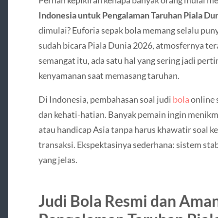
Indonesia untuk Pengalaman Taruhan Piala Du
dimulai? Euforia sepak bola memang selalu punya
sudah bicara Piala Dunia 2026, atmosfernya tera
semangat itu, ada satu hal yang sering jadi pe
kenyamanan saat memasang taruhan.
Di Indonesia, pembahasan soal judi
bola
online 
dan kehati-hatian. Banyak pemain ingin menikmat
atau handicap Asia tanpa harus khawatir soal
transaksi. Ekspektasinya sederhana: sistem stab
yang jelas.
Judi Bola Resmi dan Aman