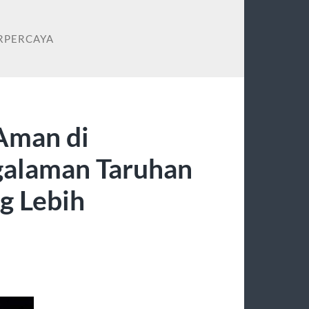
ERPERCAYA
Aman di
galaman Taruhan
g Lebih