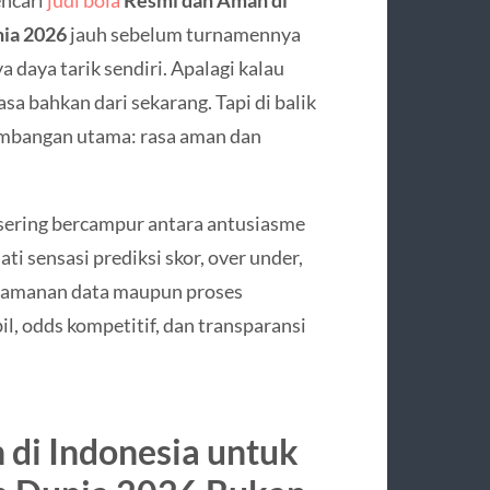
nia 2026
jauh sebelum turnamennya
 daya tarik sendiri. Apalagi kalau
sa bahkan dari sekarang. Tapi di balik
rtimbangan utama: rasa aman dan
sering bercampur antara antusiasme
i sensasi prediksi skor, over under,
 keamanan data maupun proses
il, odds kompetitif, dan transparansi
 di Indonesia untuk