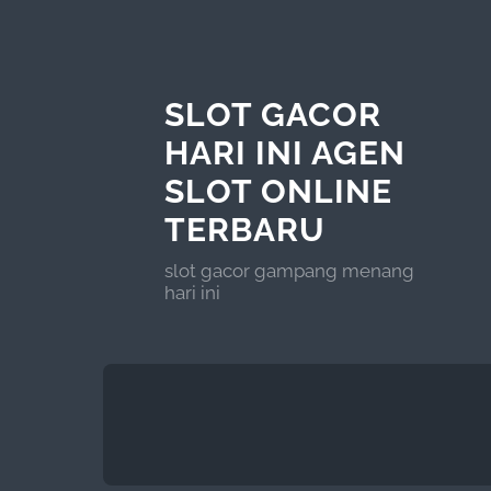
SLOT GACOR
HARI INI AGEN
SLOT ONLINE
TERBARU
slot gacor gampang menang
hari ini