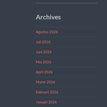
Archives
Agustus 2026
Juli 2026
Juni 2026
Mei 2026
April 2026
Maret 2026
Februari 2026
Januari 2026