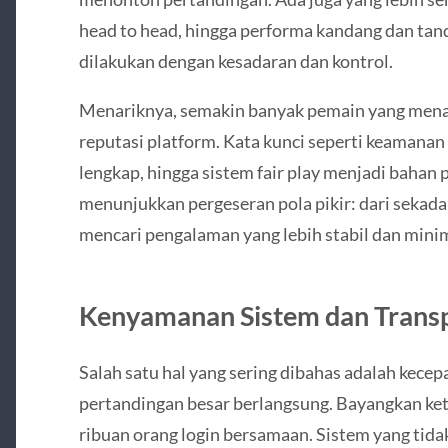
head to head, hingga performa kandang dan tan
dilakukan dengan kesadaran dan kontrol.
Menariknya, semakin banyak pemain yang menar
reputasi platform. Kata kunci seperti keamana
lengkap, hingga sistem fair play menjadi bahan
menunjukkan pergeseran pola pikir: dari sekada
mencari pengalaman yang lebih stabil dan minim 
Kenyamanan Sistem dan Transp
Salah satu hal yang sering dibahas adalah kecep
pertandingan besar berlangsung. Bayangkan keti
ribuan orang login bersamaan. Sistem yang tid