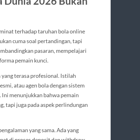
a Dunia 2026 Bukan
, minat terhadap taruhan bola online
bukan cuma soal pertandingan, tapi
embandingkan pasaran, mempelajari
rforma pemain kunci.
ang terasa profesional. Istilah
 resmi, atau agen bola dengan sistem
i. Ini menunjukkan bahwa pemain
, tapi juga pada aspek perlindungan
 pengalaman yang sama. Ada yang
pat di proses deposit dan withdraw,