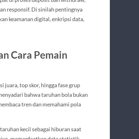
n responsif. Di sinilah pentingnya
n keamanan digital, enkripsi data,
dan Cara Pemain
i juara, top skor, hingga fase grup
 menyadari bahwa taruhan bola bukan
g membaca tren dan memahami pola
aruhan kecil sebagai hiburan saat
ius, memanfaatkan data statistik,