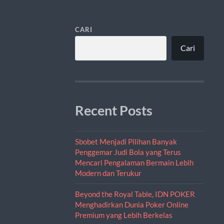
CARI
Cari
Recent Posts
Sbobet Menjadi Pilihan Banyak
Penggemar Judi Bola yang Terus
Mencari Pengalaman Bermain Lebih
Modern dan Terukur
Beyond the Royal Table, IDN POKER
Menghadirkan Dunia Poker Online
Premium yang Lebih Berkelas