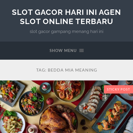
SLOT GACOR HARI INI AGEN
SLOT ONLINE TERBARU
slot gacor gampang menang hari ini
SHOW MENU
TAG:
BEDDA MIA MEANING
STICKY POST