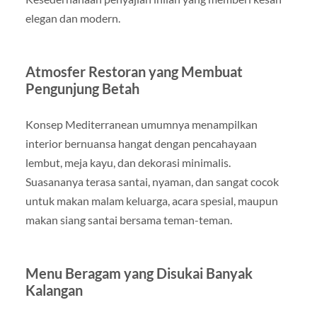
elegan dan modern.
Atmosfer Restoran yang Membuat
Pengunjung Betah
Konsep Mediterranean umumnya menampilkan
interior bernuansa hangat dengan pencahayaan
lembut, meja kayu, dan dekorasi minimalis.
Suasananya terasa santai, nyaman, dan sangat cocok
untuk makan malam keluarga, acara spesial, maupun
makan siang santai bersama teman-teman.
Menu Beragam yang Disukai Banyak
Kalangan