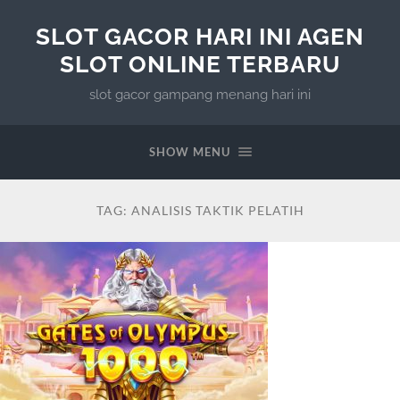
SLOT GACOR HARI INI AGEN
SLOT ONLINE TERBARU
slot gacor gampang menang hari ini
SHOW MENU
TAG:
ANALISIS TAKTIK PELATIH