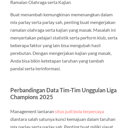
Ramalan Olahraga serta Kajian
Buat menambah kemungkinan memenangkan dalam
mix parlay serta parlay sah, penting buat mengerjakan
ramalan olahraga serta kajian yang masak. Masalah ini
menyertakan pelajari statistik serta perform klub, serta
beberapa faktor yang lain bisa mengubah hasil
perebutan. Dengan mengerjakan kajian yang masak,
Anda bisa bikin ketetapan taruhan yang tambah
pandai serta terinformasi.
Perbandingan Data Tim-Tim Unggulan Liga
Champions 2025
Management lantaran
situs judi bola terpercaya
diantara salah satunya kunci kemajuan dalam taruhan
mix parlay serta parlay sah. Penting buat miliki siasat