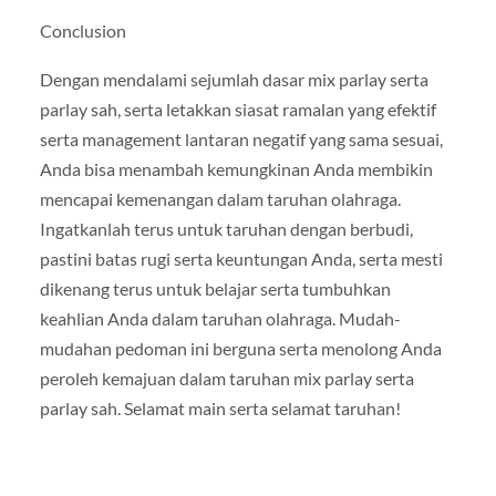
Conclusion
Dengan mendalami sejumlah dasar mix parlay serta
parlay sah, serta letakkan siasat ramalan yang efektif
serta management lantaran negatif yang sama sesuai,
Anda bisa menambah kemungkinan Anda membikin
mencapai kemenangan dalam taruhan olahraga.
Ingatkanlah terus untuk taruhan dengan berbudi,
pastini batas rugi serta keuntungan Anda, serta mesti
dikenang terus untuk belajar serta tumbuhkan
keahlian Anda dalam taruhan olahraga. Mudah-
mudahan pedoman ini berguna serta menolong Anda
peroleh kemajuan dalam taruhan mix parlay serta
parlay sah. Selamat main serta selamat taruhan!