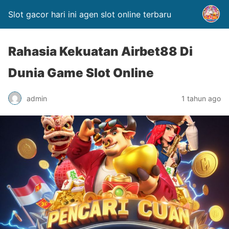
Slot gacor hari ini agen slot online terbaru
Rahasia Kekuatan Airbet88 Di
Dunia Game Slot Online
admin
1 tahun ago